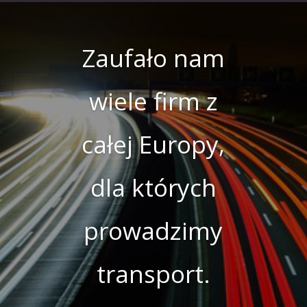
Zaufało nam
wiele firm z
całej Europy,
dla których
prowadzimy
transport.