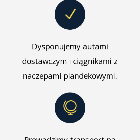
N
Dysponujemy autami
dostawczym i ciągnikami z
naczepami plandekowymi.

Prowadzimy transport na